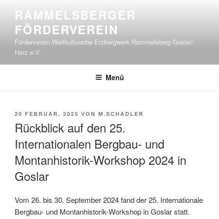
Zum
RAMMELSBERGER
Inhalt
FÖRDERVEREIN
springen
Förderverein Weltkulturerbe Erzbergwerk Rammelsberg Goslar/
Harz e.V.
Menü
VERÖFFENTLICHT
20 FEBRUAR, 2025
VON
M.SCHADLER
AM
Rückblick auf den 25.
Internationalen Bergbau- und
Montanhistorik-Workshop 2024 in
Goslar
Vom 26. bis 30. September 2024 fand der 25. Internationale
Bergbau- und Montanhistorik-Workshop in Goslar statt.