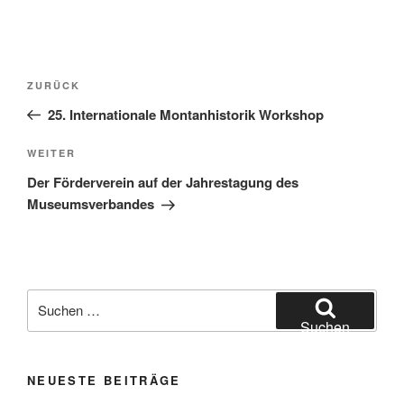
Beitragsnavigation
Vorheriger
ZURÜCK
Beitrag
25. Internationale Montanhistorik Workshop
Nächster
WEITER
Beitrag
Der Förderverein auf der Jahrestagung des
Museumsverbandes
Suchen
nach:
Suchen
NEUESTE BEITRÄGE