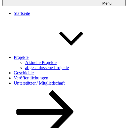
Menü
Startseite
Projekte
Aktuelle Projekte
abgeschlossene Projekte
Geschichte
Veröffentlichungen
Unterstützen/ Mitgliedschaft
Nach
unten
zum
Inhalt
scrollen