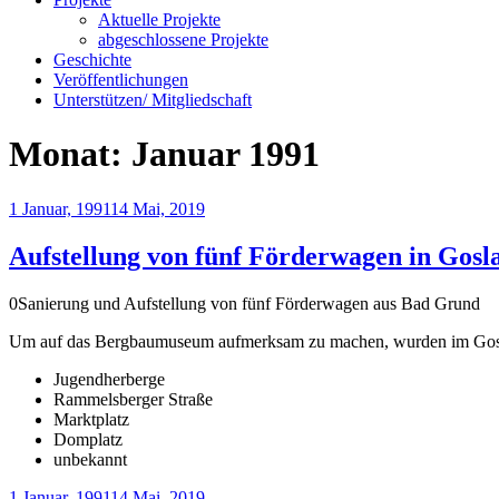
Aktuelle Projekte
abgeschlossene Projekte
Geschichte
Veröffentlichungen
Unterstützen/ Mitgliedschaft
Monat:
Januar 1991
Veröffentlicht
1 Januar, 1991
14 Mai, 2019
am
Aufstellung von fünf Förderwagen in Gosl
0Sanierung und Aufstellung von fünf Förderwagen aus Bad Grund
Um auf das Bergbaumuseum aufmerksam zu machen, wurden im Goslarer
Jugendherberge
Rammelsberger Straße
Marktplatz
Domplatz
unbekannt
Veröffentlicht
1 Januar, 1991
14 Mai, 2019