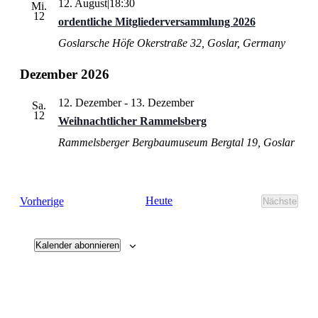
12. August|18:30
Mi.
Navigati
12
ordentliche Mitgliederversammlung 2026
Goslarsche Höfe
Okerstraße 32, Goslar, Germany
Dezember 2026
12. Dezember
-
13. Dezember
Sa.
12
Weihnachtlicher Rammelsberg
Rammelsberger Bergbaumuseum
Bergtal 19, Goslar
Veranstaltungen
Heute
Vorherige
Nächste
Veransta
Kalender abonnieren