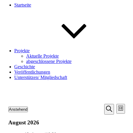
Startseite
Projekte
Aktuelle Projekte
abgeschlossene Projekte
Geschichte
Veröffentlichungen
Unterstützen/ Mitgliedschaft
Veransta
Vera
Veranstaltungen
Anstehend
Liste
Ansic
Suche
Datum
Suche
Navi
wählen.
August 2026
und
Ansichten